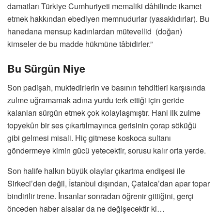
damatları Türkiye Cumhuriyeti memaliki dâhilinde ikamet
etmek hakkından ebediyen memnudurlar (yasaklıdırlar). Bu
hanedana mensup kadınlardan mütevellid (doğan)
kimseler de bu madde hükmüne tâbidirler.”
Bu Sürgün Niye
Son padişah, muktedirlerin ve basının tehditleri karşısında
zulme uğramamak adına yurdu terk ettiği için geride
kalanları sürgün etmek çok kolaylaşmıştır. Hani ilk zulme
topyekûn bir ses çıkartılmayınca gerisinin çorap söküğü
gibi gelmesi misali. Hiç gitmese koskoca sultanı
göndermeye kimin gücü yetecektir, sorusu kalır orta yerde.
Son halife halkın büyük olaylar çıkartma endişesi ile
Sirkeci’den değil, İstanbul dışından, Çatalca’dan apar topar
bindirilir trene. İnsanlar sonradan öğrenir gittiğini, gerçi
önceden haber alsalar da ne değişecektir ki…