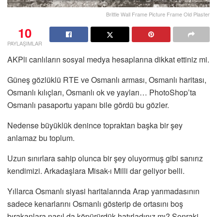
Brittle Wall Frame Picture Frame Old Plaster
10
PAYLAŞIMLAR
AKPli canlıların sosyal medya hesaplarına dikkat ettiniz mi.
Güneş gözlüklü RTE ve Osmanlı arması, Osmanlı haritası,
Osmanlı kılıçları, Osmanlı ok ve yayları… PhotoShop’ta
Osmanlı pasaportu yapanı bile gördü bu gözler.
Nedense büyüklük denince topraktan başka bir şey
anlamaz bu toplum.
Uzun sınırlara sahip olunca bir şey oluyormuş gibi sanırız
kendimizi. Arkadaşlara Misak-ı Milli dar geliyor belli.
Yıllarca Osmanlı siyasi haritalarında Arap yarımadasının
sadece kenarlarını Osmanlı gösterip de ortasını boş
bırakanlara nasıl da köpürürdük hatırladınız mı? Sonraki