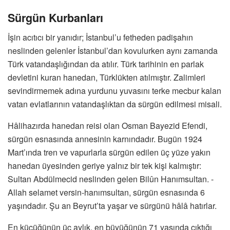
Sürgün Kurbanları
İşin acıtıcı bir yanıdır; İstanbul’u fetheden padişahın
neslinden gelenler İstanbul’dan kovulurken aynı zamanda
Türk vatandaşlığından da atılır. Türk tarihinin en parlak
devletini kuran hanedan, Türklükten atılmıştır. Zalimleri
sevindirmemek adına yurdunu yuvasını terke mecbur kalan
vatan evlatlarının vatandaşlıktan da sürgün edilmesi misali.
Hâlihazırda hanedan reisi olan Osman Bayezid Efendi,
sürgün esnasında annesinin karnındadır. Bugün 1924
Mart’ında tren ve vapurlarla sürgün edilen üç yüze yakın
hanedan üyesinden geriye yalnız bir tek kişi kalmıştır:
Sultan Abdülmecid neslinden gelen Bilûn Hanımsultan. -
Allah selamet versin-hanımsultan, sürgün esnasında 6
yaşındadır. Şu an Beyrut’ta yaşar ve sürgünü hâlâ hatırlar.
En küçüğünün üç aylık, en büyüğünün 71 yaşında çıktığı