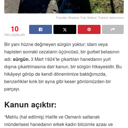
Traveler Shadow Trek Walker Trekker Adventure
10
PAYLAŞIMLAR
Bir yanı hüzne değmeyen sürgün yoktur; idam veya
hapisten sonraki cezaların üçüncüsü, bir gurbet belasının
adı:
sürgün.
3 Mart 1924’te çıkartılan hanedanın yurt
dışına çıkartılmasına dair kanun, bir sürgün hikayesidir. Bu
hikâyeyi görüp de kendi dönemimize baktığımızda,
benzerlikler kırık bir ayna gibi keser gönlümüzden bir
parçayı.
Kanun açıktır:
“Mahlu (hal edilmiş) Halife ve Osmanlı saltanatı
münderisesi hanedanın erkek kadın bilcümle azası ve