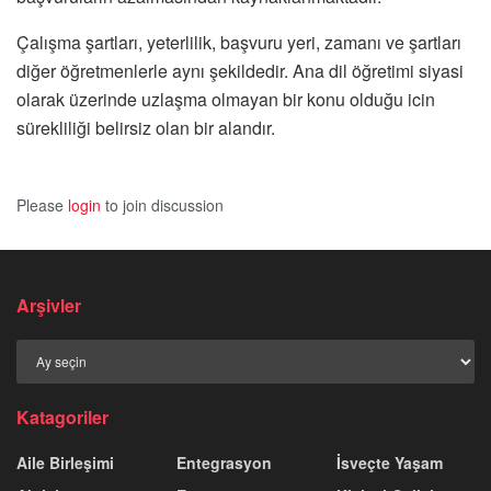
Çalışma şartları, yeterlilik, başvuru yeri, zamanı ve şartları
diğer öğretmenlerle aynı şekildedir. Ana dil öğretimi siyasi
olarak üzerinde uzlaşma olmayan bir konu olduğu icin
sürekliliği belirsiz olan bir alandır.
Please
login
to join discussion
Arşivler
Arşivler
Katagoriler
Aile Birleşimi
Entegrasyon
İsveçte Yaşam