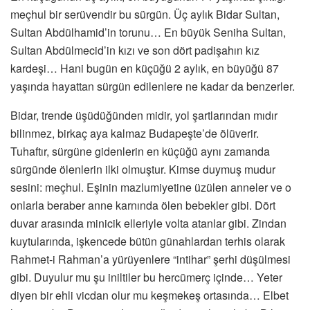
meçhul bir serüvendir bu sürgün. Üç aylık Bidar Sultan,
Sultan Abdülhamid’in torunu… En büyük Seniha Sultan,
Sultan Abdülmecid’in kızı ve son dört padişahın kız
kardeşi… Hani bugün en küçüğü 2 aylık, en büyüğü 87
yaşında hayattan sürgün edilenlere ne kadar da benzerler.
Bidar, trende üşüdüğünden midir, yol şartlarından mıdır
bilinmez, birkaç aya kalmaz Budapeşte’de ölüverir.
Tuhaftır, sürgüne gidenlerin en küçüğü aynı zamanda
sürgünde ölenlerin ilki olmuştur. Kimse duymuş mudur
sesini: meçhul. Eşinin mazlumiyetine üzülen anneler ve o
onlarla beraber anne karnında ölen bebekler gibi. Dört
duvar arasında minicik elleriyle volta atanlar gibi. Zindan
kuytularında, işkencede bütün günahlardan terhis olarak
Rahmet-i Rahman’a yürüyenlere “intihar” şerhi düşülmesi
gibi. Duyulur mu şu iniltiler bu hercümerç içinde… Yeter
diyen bir ehli vicdan olur mu keşmekeş ortasında… Elbet