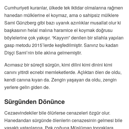
Cumhuriyeti kuranlar, ülkede tek iktidar olmalarına rağmen
hanedan mülklerine el koymaz, ama o sahipsiz mülklere
Sami Günzberg gibi bazı uyanık azınlıklar musallat olur ki
başkasının helal malına haramice el koymak doğrusu
böylelerine çok yakışır. “Kayyım” denilen bir silahla yapılan
gasp metodu 2015’lerde keşfedilmiştir. Sanırız bu kadarı
Dişçi Sami’nin bile aklına gelmemiştir.
Acımasız bir süreçti sürgün, kimi dilini kimi dinini kimi
canını yitirdi ecnebi memleketlerde. Açlıktan ölen de oldu,
kendi canına kıyan da. Zengin yaşayan da oldu, zengin
yerlere gelin giden de.
Sürgünden Dönünce
Cezaevindekiler bile ölürlerse cenazeleri özgür olur.
Hanedandan sürgünde ölenlerin cenazesinin gelmesi bile
yasaktı vatanlarına. Pek çoğuna Müslüman topraklara