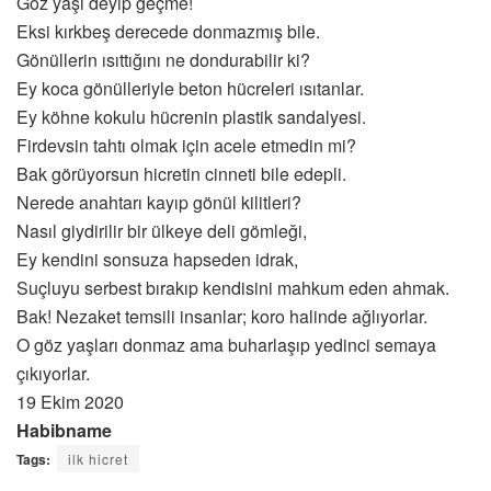
Göz yaşı deyip geçme!
Eksi kırkbeş derecede donmazmış bile.
Gönüllerin ısıttığını ne dondurabilir ki?
Ey koca gönülleriyle beton hücreleri ısıtanlar.
Ey köhne kokulu hücrenin plastik sandalyesi.
Firdevsin tahtı olmak için acele etmedin mi?
Bak görüyorsun hicretin cinneti bile edepli.
Nerede anahtarı kayıp gönül kilitleri?
Nasıl giydirilir bir ülkeye deli gömleği,
Ey kendini sonsuza hapseden idrak,
Suçluyu serbest bırakıp kendisini mahkum eden ahmak.
Bak! Nezaket temsili insanlar; koro halinde ağlıyorlar.
O göz yaşları donmaz ama buharlaşıp yedinci semaya
çıkıyorlar.
19 Ekim 2020
Habibname
Tags:
ilk hicret