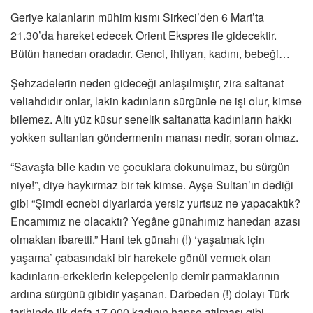
Geriye kalanların mühim kısmı Sirkeci’den 6 Mart’ta
21.30’da hareket edecek Orient Ekspres ile gidecektir.
Bütün hanedan oradadır. Genci, ihtiyarı, kadını, bebeği…
Şehzadelerin neden gideceği anlaşılmıştır, zira saltanat
veliahdıdır onlar, lakin kadınların sürgünle ne işi olur, kimse
bilemez. Altı yüz küsur senelik saltanatta kadınların hakkı
yokken sultanları göndermenin manası nedir, soran olmaz.
“Savaşta bile kadın ve çocuklara dokunulmaz, bu sürgün
niye!”, diye haykırmaz bir tek kimse. Ayşe Sultan’ın dediği
gibi “Şimdi ecnebi diyarlarda yersiz yurtsuz ne yapacaktık?
Encamımız ne olacaktı? Yegâne günahımız hanedan azası
olmaktan ibaretti.” Hani tek günahı (!) ‘yaşatmak için
yaşama’ çabasındaki bir harekete gönül vermek olan
kadınların-erkeklerin kelepçelenip demir parmaklarının
ardına sürgünü gibidir yaşanan. Darbeden (!) dolayı Türk
tarihinde ilk defa 17.000 kadının hapse atılması gibi.