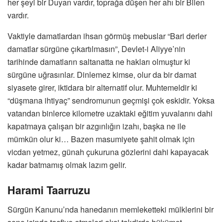
her şeyi bir Duyan vardır, toprağa düşen her ahı bir Bilen
vardır.
Vaktiyle damatlardan ihsan görmüş mebuslar “Bari derler
damatlar sürgüne çıkartılmasın”, Devlet-i Aliyye’nin
tarihinde damatların saltanatta ne hakları olmuştur ki
sürgüne uğrasınlar. Dinlemez kimse, olur da bir damat
siyasete girer, iktidara bir alternatif olur. Muhtemeldir ki
“düşmana ihtiyaç” sendromunun geçmişi çok eskidir. Yoksa
vatandan binlerce kilometre uzaktaki eğitim yuvalarını dahi
kapatmaya çalışan bir azgınlığın izahı, başka ne ile
mümkün olur ki… Bazen masumiyete şahit olmak için
vicdan yetmez, günah çukuruna gözlerini dahi kapayacak
kadar batmamış olmak lazım gelir.
Harami Taarruzu
Sürgün Kanunu’nda hanedanın memleketteki mülklerini bir