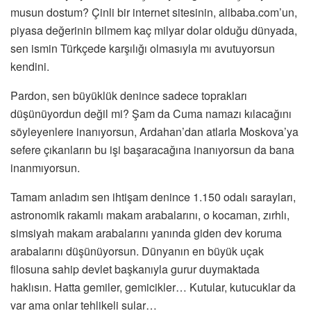
musun dostum? Çinli bir internet sitesinin, alibaba.com’un,
piyasa değerinin bilmem kaç milyar dolar olduğu dünyada,
sen ismin Türkçede karşılığı olmasıyla mı avutuyorsun
kendini.
Pardon, sen büyüklük denince sadece toprakları
düşünüyordun değil mi? Şam da Cuma namazı kılacağını
söyleyenlere inanıyorsun, Ardahan’dan atlarla Moskova’ya
sefere çıkanların bu işi başaracağına inanıyorsun da bana
inanmıyorsun.
Tamam anladım sen ihtişam denince 1.150 odalı sarayları,
astronomik rakamlı makam arabalarını, o kocaman, zırhlı,
simsiyah makam arabalarını yanında giden dev koruma
arabalarını düşünüyorsun. Dünyanın en büyük uçak
filosuna sahip devlet başkanıyla gurur duymaktada
haklısın. Hatta gemiler, gemicikler… Kutular, kutucuklar da
var ama onlar tehlikeli sular…