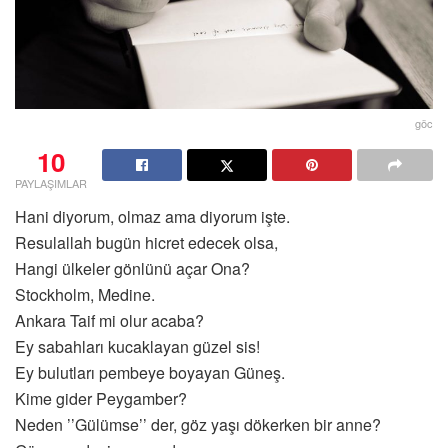
göc
10
PAYLAŞIMLAR
Hani diyorum, olmaz ama diyorum işte.
Resulallah bugün hicret edecek olsa,
Hangi ülkeler gönlünü açar Ona?
Stockholm, Medine.
Ankara Taif mi olur acaba?
Ey sabahları kucaklayan güzel sis!
Ey bulutları pembeye boyayan Güneş.
Kime gider Peygamber?
Neden ’’Gülümse’’ der, göz yaşı dökerken bir anne?