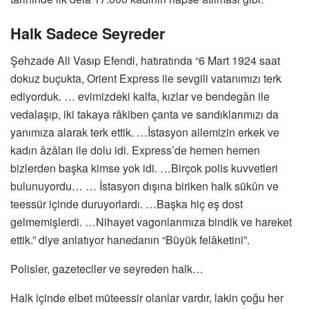
Halk Sadece Seyreder
Şehzade Ali Vasıp Efendi, hatıratında “6 Mart 1924 saat
dokuz buçukta, Orient Express ile sevgili vatanımızı terk
ediyorduk. … evimizdeki kalfa, kızlar ve bendegân ile
vedalaşıp, iki takaya râkiben çanta ve sandıklarımızı da
yanımıza alarak terk ettik. …İstasyon ailemizin erkek ve
kadın âzâları ile dolu idi. Express’de hemen hemen
bizlerden başka kimse yok idi. …Birçok polis kuvvetleri
bulunuyordu… … İstasyon dışına biriken halk sükûn ve
teessür içinde duruyorlardı. …Başka hiç eş dost
gelmemişlerdi. …Nihayet vagonlarımıza bindik ve hareket
ettik.” diye anlatıyor hanedanın “Büyük felâketini”.
Polisler, gazeteciler ve seyreden halk…
Halk içinde elbet müteessir olanlar vardır, lakin çoğu her