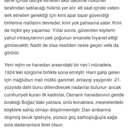
sene içinde tasfiye etmeleri aksi takdirde hükümet
tarafından satılacağı hükmü yer alır. 48 saat içinde vatanı
terk etmeleri gerektiği için kimi apar topar güvendiği
birilerine mallarını devreder, kimi yok pahasına satar. Kimi
de hiçbir şey yapamaz. Yıllar sonra, güvenilen kişilerin
yahut mirasçılarının pek çoğunun emanete hıyanet ettiği
görülecektir. Nadir de olsa nesilden nesle geçen vefa da
görülür.
Yeni rejim ve hanedan arasındaki bir nev’i mücadele,
1924’teki sürgünle birlikte sona ermiştir. Hani galip gelen
için mağlubun malı mülkü ganimet, anlayışı yaygındır -21.
yüzyılda dahi bunu dillendirecek nadanlar bulunur- ancak
cumhuriyeti kuran ilk kadrolar, Osmanlı hanedanının geride
bıraktığı Boğaz’daki yalılara, ünlü konaklara, mesirelerdeki
köşklere sahip olmayı düşünmemiştir. Darı ambarına
düşmüş tavuk iştahıyla, yüzsüz güç sarhoşluğuyla sağa
sola dadananlara ibret olsun.