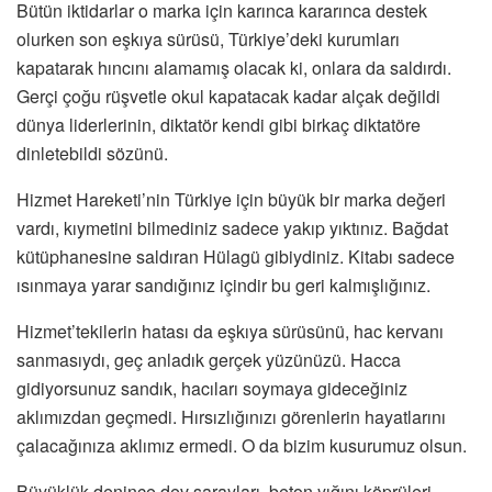
Bütün iktidarlar o marka için karınca kararınca destek
olurken son eşkıya sürüsü, Türkiye’deki kurumları
kapatarak hıncını alamamış olacak ki, onlara da saldırdı.
Gerçi çoğu rüşvetle okul kapatacak kadar alçak değildi
dünya liderlerinin, diktatör kendi gibi birkaç diktatöre
dinletebildi sözünü.
Hizmet Hareketi’nin Türkiye için büyük bir marka değeri
vardı, kıymetini bilmediniz sadece yakıp yıktınız. Bağdat
kütüphanesine saldıran Hülagü gibiydiniz. Kitabı sadece
ısınmaya yarar sandığınız içindir bu geri kalmışlığınız.
Hizmet’tekilerin hatası da eşkıya sürüsünü, hac kervanı
sanmasıydı, geç anladık gerçek yüzünüzü. Hacca
gidiyorsunuz sandık, hacıları soymaya gideceğiniz
aklımızdan geçmedi. Hırsızlığınızı görenlerin hayatlarını
çalacağınıza aklımız ermedi. O da bizim kusurumuz olsun.
Büyüklük denince dev sarayları, beton yığını köprüleri