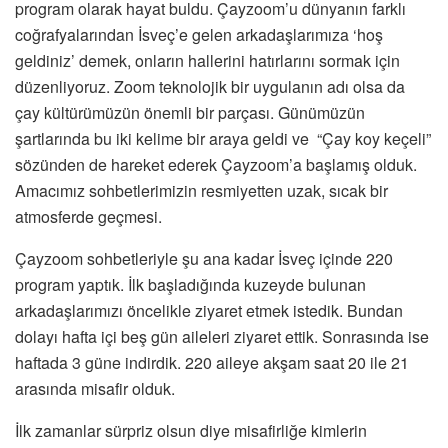
program olarak hayat buldu. Çayzoom’u dünyanın farklı
coğrafyalarından İsveç’e gelen arkadaşlarımıza ‘hoş
geldiniz’ demek, onların hallerini hatırlarını sormak için
düzenliyoruz. Zoom teknolojik bir uygulanın adı olsa da
çay kültürümüzün önemli bir parçası. Günümüzün
şartlarında bu iki kelime bir araya geldi ve
“Çay koy keçeli”
sözünden de hareket ederek Çayzoom’a başlamış olduk.
Amacımız sohbetlerimizin resmiyetten uzak, sıcak bir
atmosferde geçmesi.
Çayzoom sohbetleriyle şu ana kadar İsveç içinde 220
program yaptık. İlk başladığında kuzeyde bulunan
arkadaşlarımızı öncelikle ziyaret etmek istedik. Bundan
dolayı hafta içi beş gün aileleri ziyaret ettik. Sonrasında ise
haftada 3 güne indirdik. 220 aileye akşam saat 20 ile 21
arasında misafir olduk.
İlk zamanlar sürpriz olsun diye misafirliğe kimlerin