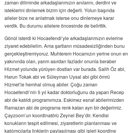
zaman diliminde arkadaşlarımızın anılarını, derdini ve
isteklerini dinlemek bizim için değerli. Yolun başında
aileler bize ne anlatmak isterse onu dinlemeye karar
verdik. Bu durumu ailelere öncesinde de belirttik.
Gönül isterdi ki Hocaefendi’yle arkadaşlarımızın evlerine
ziyaret edebilelim. Ama şartların müsadesizliğinden bunu
gerçekleştiremiyoruz. Muhterem Hocamızın yerine onun en
yakınında olan, yarım asırdan fazladır onunla beraber
Hizmet yolunda yürüyen dostları var burada. Salih Öz abi,
Harun Tokak abi ve Süleyman Uysal abi gibi ömrü
Hizmet’le hemhal olmuş abiler. Çoğu zaman
Hocaefendi’nin 5 yıl kadar doktorluğunu da yapan Recep
abi de katıldı programımıza. Eskimez esnaf abilerimizden
Ramazan abi de programa renk katan ayrı bir değerimiz.
Çayzoom’un koordinatörü Zeynel Bey’dir. Kendisi
konukların tespit edilmesi, ziyaretlerin planlanması ve
katılımcılarla linklerin paylaşılması gibi işleri koordine