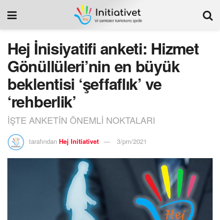
Hej İnisiyatifi anketi: Hizmet
Gönüllüleri’nin en büyük
beklentisi ‘şeffaflık’ ve
‘rehberlik’
İŞTE ANKETİN ÖNEMLİ NOKTALARI
tarafından
Hej Initiativet
3/pm/2021