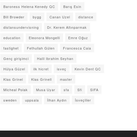
Baroness Helena Kenedy QC
Barış Esin
Bill Browder
bygg
Canan Uzel
distance
distansundervisning
Dr. Kerem Altınparmak
education
Eleonora Mongelli
Emre Oğuz
fastighet
Fethullah Gülen
Francesca Caia
Genç girişimci
Halil Ibrahim Seyhan
Hülya Güzel
ilk hicret
isveç
Kevin Dent QC
Klas Grinel
Klas Grinell
master
Micheal Polak
Musa Uyar
sfa
Sfi
SIFA
sweden
uppsala
İlhan Aydın
İsveçliler